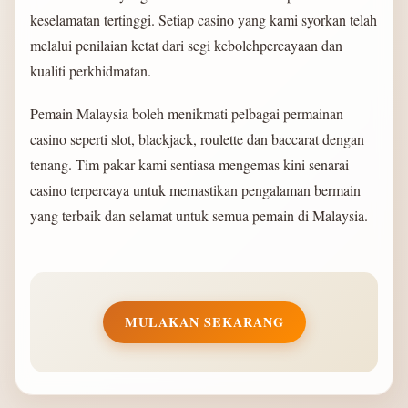
keselamatan tertinggi. Setiap casino yang kami syorkan telah
melalui penilaian ketat dari segi kebolehpercayaan dan
kualiti perkhidmatan.
Pemain Malaysia boleh menikmati pelbagai permainan
casino seperti slot, blackjack, roulette dan baccarat dengan
tenang. Tim pakar kami sentiasa mengemas kini senarai
casino terpercaya untuk memastikan pengalaman bermain
yang terbaik dan selamat untuk semua pemain di Malaysia.
MULAKAN SEKARANG