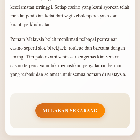
keselamatan tertinggi. Setiap casino yang kami syorkan telah
melalui penilaian ketat dari segi kebolehpercayaan dan
kualiti perkhidmatan.
Pemain Malaysia boleh menikmati pelbagai permainan
casino seperti slot, blackjack, roulette dan baccarat dengan
tenang. Tim pakar kami sentiasa mengemas kini senarai
casino terpercaya untuk memastikan pengalaman bermain
yang terbaik dan selamat untuk semua pemain di Malaysia.
MULAKAN SEKARANG