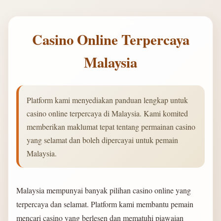
Casino Online Terpercaya
Malaysia
Platform kami menyediakan panduan lengkap untuk
casino online terpercaya di Malaysia. Kami komited
memberikan maklumat tepat tentang permainan casino
yang selamat dan boleh dipercayai untuk pemain
Malaysia.
Malaysia mempunyai banyak pilihan casino online yang
terpercaya dan selamat. Platform kami membantu pemain
mencari casino yang berlesen dan mematuhi piawaian