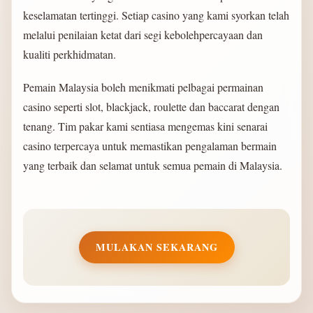
keselamatan tertinggi. Setiap casino yang kami syorkan telah
melalui penilaian ketat dari segi kebolehpercayaan dan
kualiti perkhidmatan.
Pemain Malaysia boleh menikmati pelbagai permainan
casino seperti slot, blackjack, roulette dan baccarat dengan
tenang. Tim pakar kami sentiasa mengemas kini senarai
casino terpercaya untuk memastikan pengalaman bermain
yang terbaik dan selamat untuk semua pemain di Malaysia.
MULAKAN SEKARANG