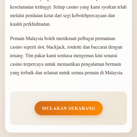
keselamatan tertinggi. Setiap casino yang kami syorkan telah
melalui penilaian ketat dari segi kebolehpercayaan dan
kualiti perkhidmatan.
Pemain Malaysia boleh menikmati pelbagai permainan
casino seperti slot, blackjack, roulette dan baccarat dengan
tenang. Tim pakar kami sentiasa mengemas kini senarai
casino terpercaya untuk memastikan pengalaman bermain
yang terbaik dan selamat untuk semua pemain di Malaysia.
MULAKAN SEKARANG