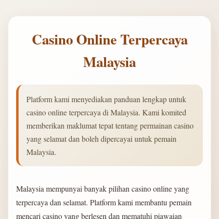
Casino Online Terpercaya
Malaysia
Platform kami menyediakan panduan lengkap untuk
casino online terpercaya di Malaysia. Kami komited
memberikan maklumat tepat tentang permainan casino
yang selamat dan boleh dipercayai untuk pemain
Malaysia.
Malaysia mempunyai banyak pilihan casino online yang
terpercaya dan selamat. Platform kami membantu pemain
mencari casino yang berlesen dan mematuhi piawaian