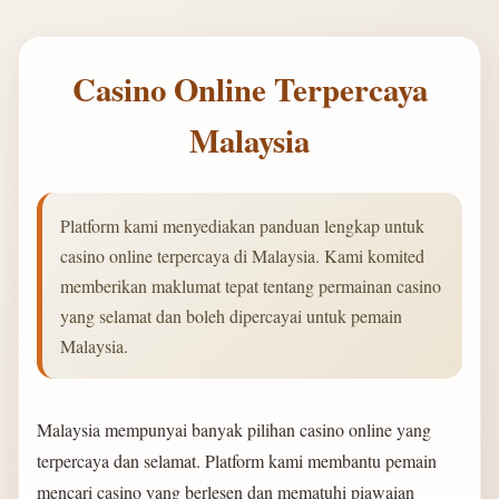
Casino Online Terpercaya
Malaysia
Platform kami menyediakan panduan lengkap untuk
casino online terpercaya di Malaysia. Kami komited
memberikan maklumat tepat tentang permainan casino
yang selamat dan boleh dipercayai untuk pemain
Malaysia.
Malaysia mempunyai banyak pilihan casino online yang
terpercaya dan selamat. Platform kami membantu pemain
mencari casino yang berlesen dan mematuhi piawaian