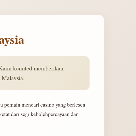
aysia
. Kami komited memberikan
 Malaysia.
tu pemain mencari casino yang berlesen
ketat dari segi kebolehpercayaan dan