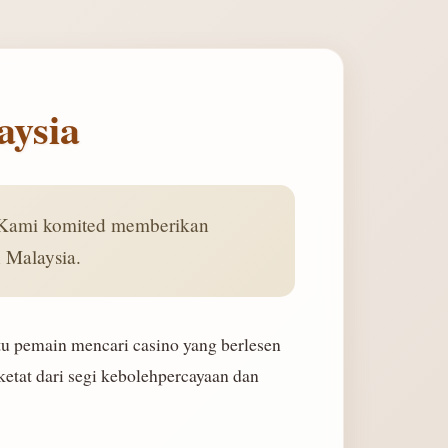
aysia
. Kami komited memberikan
 Malaysia.
tu pemain mencari casino yang berlesen
ketat dari segi kebolehpercayaan dan