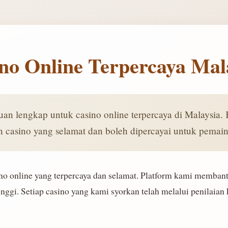
no Online Terpercaya Mal
an lengkap untuk casino online terpercaya di Malaysia
 casino yang selamat dan boleh dipercayai untuk pemain
no online yang terpercaya dan selamat. Platform kami memban
ggi. Setiap casino yang kami syorkan telah melalui penilaian 