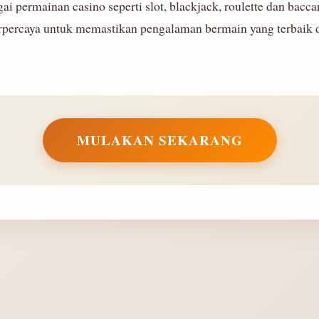
i permainan casino seperti slot, blackjack, roulette dan bacc
terpercaya untuk memastikan pengalaman bermain yang terbaik 
MULAKAN SEKARANG