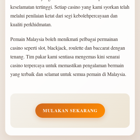
keselamatan tertinggi. Setiap casino yang kami syorkan telah
melalui penilaian ketat dari segi kebolehpercayaan dan
kualiti perkhidmatan.
Pemain Malaysia boleh menikmati pelbagai permainan
casino seperti slot, blackjack, roulette dan baccarat dengan
tenang. Tim pakar kami sentiasa mengemas kini senarai
casino terpercaya untuk memastikan pengalaman bermain
yang terbaik dan selamat untuk semua pemain di Malaysia.
MULAKAN SEKARANG