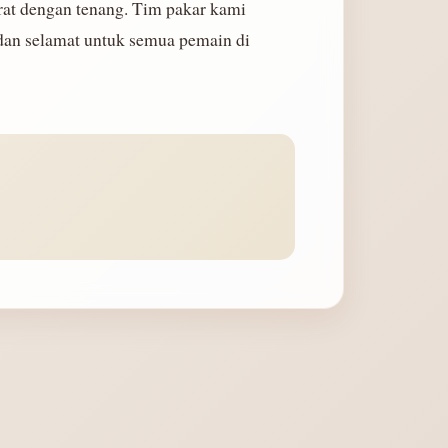
arat dengan tenang. Tim pakar kami
dan selamat untuk semua pemain di