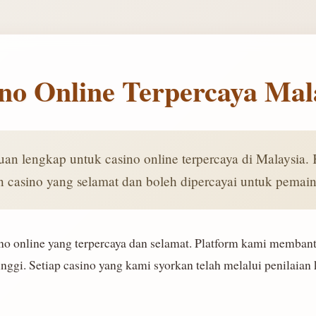
no Online Terpercaya Mal
an lengkap untuk casino online terpercaya di Malaysia
 casino yang selamat dan boleh dipercayai untuk pemain
no online yang terpercaya dan selamat. Platform kami memban
ggi. Setiap casino yang kami syorkan telah melalui penilaian 