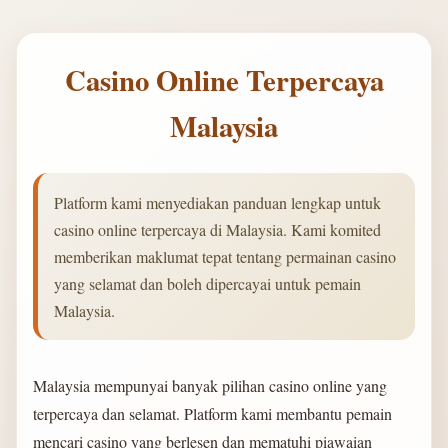
Casino Online Terpercaya
Malaysia
Platform kami menyediakan panduan lengkap untuk
casino online terpercaya di Malaysia. Kami komited
memberikan maklumat tepat tentang permainan casino
yang selamat dan boleh dipercayai untuk pemain
Malaysia.
Malaysia mempunyai banyak pilihan casino online yang
terpercaya dan selamat. Platform kami membantu pemain
mencari casino yang berlesen dan mematuhi piawaian