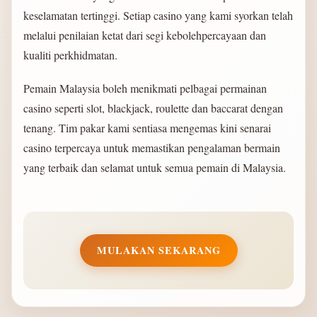
keselamatan tertinggi. Setiap casino yang kami syorkan telah
melalui penilaian ketat dari segi kebolehpercayaan dan
kualiti perkhidmatan.
Pemain Malaysia boleh menikmati pelbagai permainan
casino seperti slot, blackjack, roulette dan baccarat dengan
tenang. Tim pakar kami sentiasa mengemas kini senarai
casino terpercaya untuk memastikan pengalaman bermain
yang terbaik dan selamat untuk semua pemain di Malaysia.
MULAKAN SEKARANG