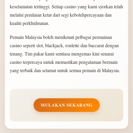
keselamatan tertinggi. Setiap casino yang kami syorkan telah
melalui penilaian ketat dari segi kebolehpercayaan dan
kualiti perkhidmatan.
Pemain Malaysia boleh menikmati pelbagai permainan
casino seperti slot, blackjack, roulette dan baccarat dengan
tenang. Tim pakar kami sentiasa mengemas kini senarai
casino terpercaya untuk memastikan pengalaman bermain
yang terbaik dan selamat untuk semua pemain di Malaysia.
MULAKAN SEKARANG