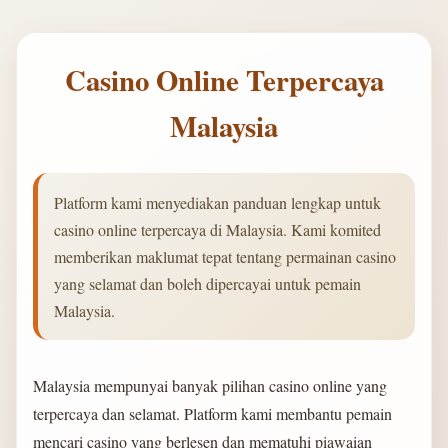
Casino Online Terpercaya
Malaysia
Platform kami menyediakan panduan lengkap untuk
casino online terpercaya di Malaysia. Kami komited
memberikan maklumat tepat tentang permainan casino
yang selamat dan boleh dipercayai untuk pemain
Malaysia.
Malaysia mempunyai banyak pilihan casino online yang
terpercaya dan selamat. Platform kami membantu pemain
mencari casino yang berlesen dan mematuhi piawaian