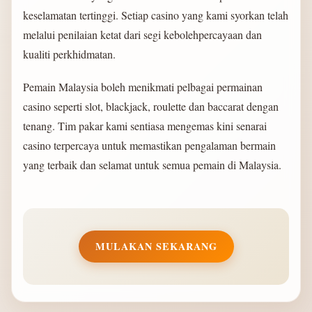
keselamatan tertinggi. Setiap casino yang kami syorkan telah
melalui penilaian ketat dari segi kebolehpercayaan dan
kualiti perkhidmatan.
Pemain Malaysia boleh menikmati pelbagai permainan
casino seperti slot, blackjack, roulette dan baccarat dengan
tenang. Tim pakar kami sentiasa mengemas kini senarai
casino terpercaya untuk memastikan pengalaman bermain
yang terbaik dan selamat untuk semua pemain di Malaysia.
MULAKAN SEKARANG