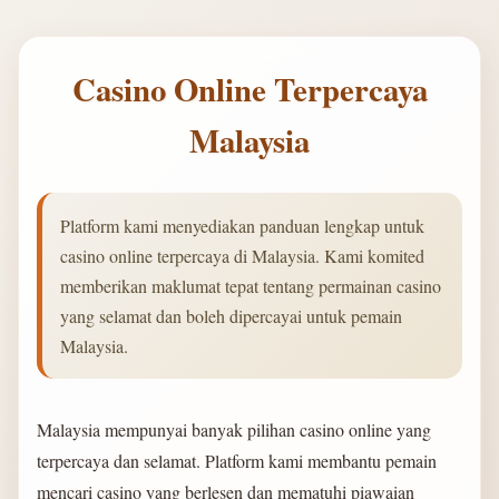
Casino Online Terpercaya
Malaysia
Platform kami menyediakan panduan lengkap untuk
casino online terpercaya di Malaysia. Kami komited
memberikan maklumat tepat tentang permainan casino
yang selamat dan boleh dipercayai untuk pemain
Malaysia.
Malaysia mempunyai banyak pilihan casino online yang
terpercaya dan selamat. Platform kami membantu pemain
mencari casino yang berlesen dan mematuhi piawaian