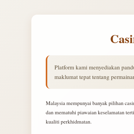
Casi
Platform kami menyediakan pandu
maklumat tepat tentang permainan
Malaysia mempunyai banyak pilihan casi
dan mematuhi piawaian keselamatan tertin
kualiti perkhidmatan.