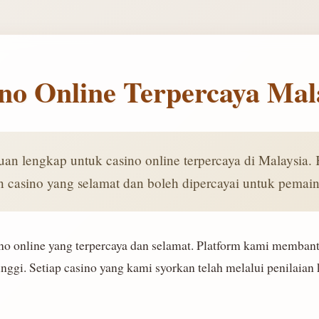
no Online Terpercaya Mal
an lengkap untuk casino online terpercaya di Malaysia
 casino yang selamat dan boleh dipercayai untuk pemain
no online yang terpercaya dan selamat. Platform kami memban
ggi. Setiap casino yang kami syorkan telah melalui penilaian 