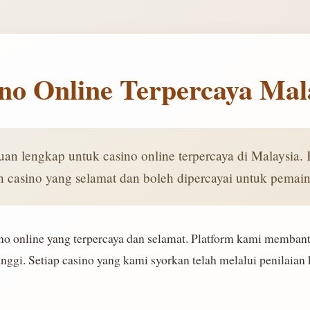
no Online Terpercaya Mal
an lengkap untuk casino online terpercaya di Malaysia
 casino yang selamat dan boleh dipercayai untuk pemain
no online yang terpercaya dan selamat. Platform kami memban
ggi. Setiap casino yang kami syorkan telah melalui penilaian 