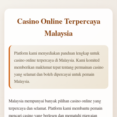
Casino Online Terpercaya
Malaysia
Platform kami menyediakan panduan lengkap untuk
casino online terpercaya di Malaysia. Kami komited
memberikan maklumat tepat tentang permainan casino
yang selamat dan boleh dipercayai untuk pemain
Malaysia.
Malaysia mempunyai banyak pilihan casino online yang
terpercaya dan selamat. Platform kami membantu pemain
mencari casino yang berlesen dan mematuhi piawaian