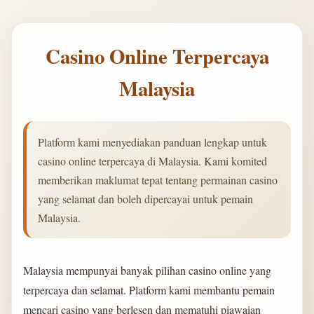
Casino Online Terpercaya
Malaysia
Platform kami menyediakan panduan lengkap untuk
casino online terpercaya di Malaysia. Kami komited
memberikan maklumat tepat tentang permainan casino
yang selamat dan boleh dipercayai untuk pemain
Malaysia.
Malaysia mempunyai banyak pilihan casino online yang
terpercaya dan selamat. Platform kami membantu pemain
mencari casino yang berlesen dan mematuhi piawaian