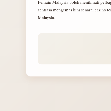
Pemain Malaysia boleh menikmati pelbaga
sentiasa mengemas kini senarai casino 
Malaysia.