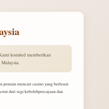
aysia
. Kami komited memberikan
 Malaysia.
tu pemain mencari casino yang berlesen
ketat dari segi kebolehpercayaan dan