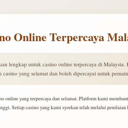
no Online Terpercaya Mal
an lengkap untuk casino online terpercaya di Malaysia
 casino yang selamat dan boleh dipercayai untuk pemain
no online yang terpercaya dan selamat. Platform kami memban
ggi. Setiap casino yang kami syorkan telah melalui penilaian 