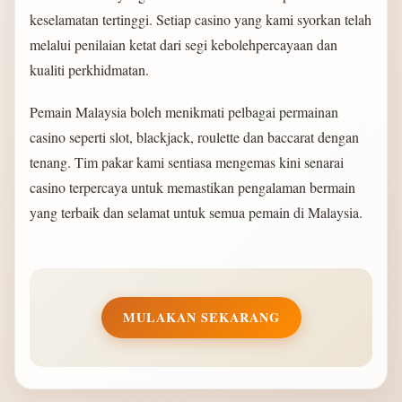
keselamatan tertinggi. Setiap casino yang kami syorkan telah
melalui penilaian ketat dari segi kebolehpercayaan dan
kualiti perkhidmatan.
Pemain Malaysia boleh menikmati pelbagai permainan
casino seperti slot, blackjack, roulette dan baccarat dengan
tenang. Tim pakar kami sentiasa mengemas kini senarai
casino terpercaya untuk memastikan pengalaman bermain
yang terbaik dan selamat untuk semua pemain di Malaysia.
MULAKAN SEKARANG