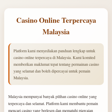
Casino Online Terpercaya
Malaysia
Platform kami menyediakan panduan lengkap untuk
casino online terpercaya di Malaysia. Kami komited
memberikan maklumat tepat tentang permainan casino
yang selamat dan boleh dipercayai untuk pemain
Malaysia.
Malaysia mempunyai banyak pilihan casino online yang
terpercaya dan selamat. Platform kami membantu pemain
mencari casino yang berlesen dan mematuhi piawaian