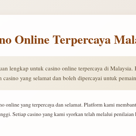
no Online Terpercaya Mal
an lengkap untuk casino online terpercaya di Malaysia
 casino yang selamat dan boleh dipercayai untuk pemain
no online yang terpercaya dan selamat. Platform kami memban
ggi. Setiap casino yang kami syorkan telah melalui penilaian 