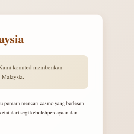
aysia
. Kami komited memberikan
 Malaysia.
tu pemain mencari casino yang berlesen
ketat dari segi kebolehpercayaan dan