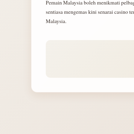
Pemain Malaysia boleh menikmati pelbaga
sentiasa mengemas kini senarai casino 
Malaysia.