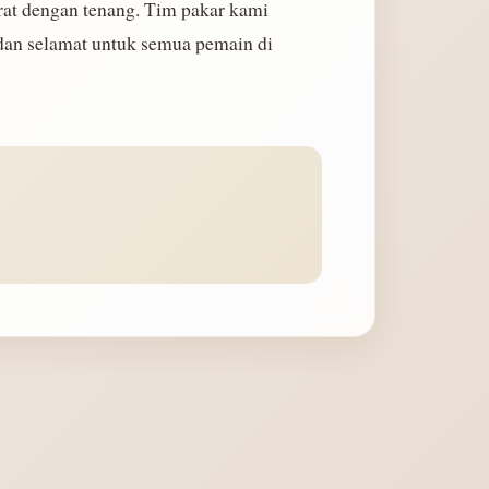
arat dengan tenang. Tim pakar kami
dan selamat untuk semua pemain di