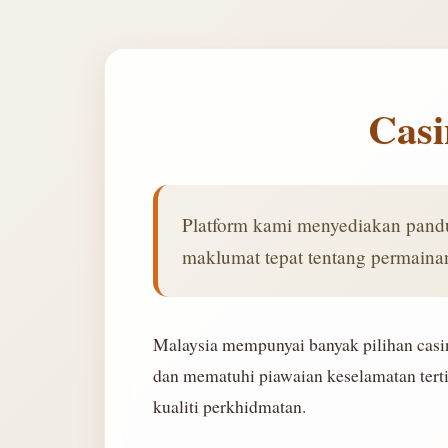
Casi
Platform kami menyediakan pandu
maklumat tepat tentang permainan
Malaysia mempunyai banyak pilihan casi
dan mematuhi piawaian keselamatan tertin
kualiti perkhidmatan.