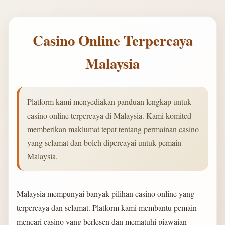
Casino Online Terpercaya
Malaysia
Platform kami menyediakan panduan lengkap untuk
casino online terpercaya di Malaysia. Kami komited
memberikan maklumat tepat tentang permainan casino
yang selamat dan boleh dipercayai untuk pemain
Malaysia.
Malaysia mempunyai banyak pilihan casino online yang
terpercaya dan selamat. Platform kami membantu pemain
mencari casino yang berlesen dan mematuhi piawaian