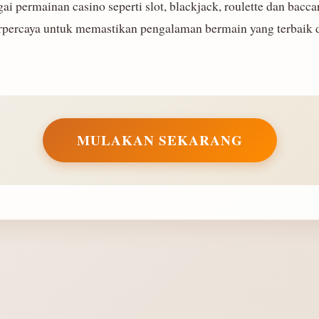
i permainan casino seperti slot, blackjack, roulette dan bacc
terpercaya untuk memastikan pengalaman bermain yang terbaik 
MULAKAN SEKARANG