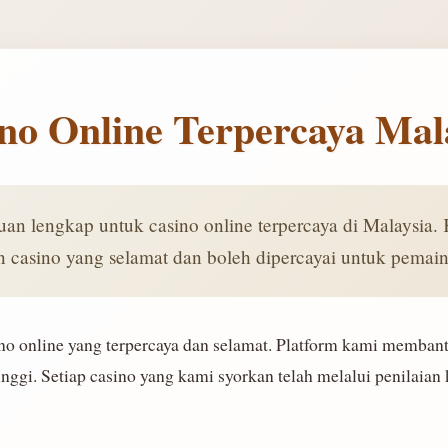
no Online Terpercaya Mal
an lengkap untuk casino online terpercaya di Malaysia
 casino yang selamat dan boleh dipercayai untuk pemain
no online yang terpercaya dan selamat. Platform kami memban
ggi. Setiap casino yang kami syorkan telah melalui penilaian 