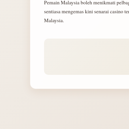
Pemain Malaysia boleh menikmati pelbaga
sentiasa mengemas kini senarai casino 
Malaysia.