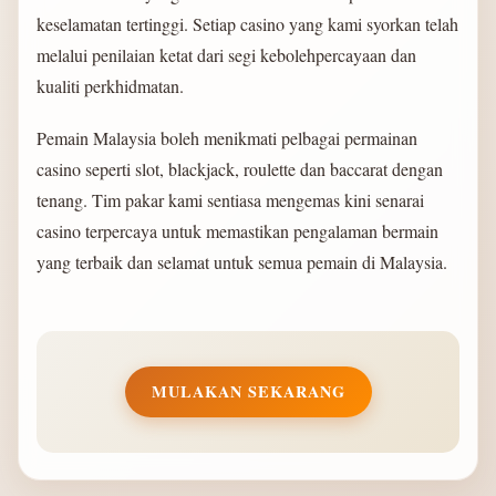
keselamatan tertinggi. Setiap casino yang kami syorkan telah
melalui penilaian ketat dari segi kebolehpercayaan dan
kualiti perkhidmatan.
Pemain Malaysia boleh menikmati pelbagai permainan
casino seperti slot, blackjack, roulette dan baccarat dengan
tenang. Tim pakar kami sentiasa mengemas kini senarai
casino terpercaya untuk memastikan pengalaman bermain
yang terbaik dan selamat untuk semua pemain di Malaysia.
MULAKAN SEKARANG