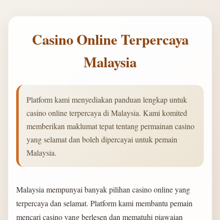
Casino Online Terpercaya
Malaysia
Platform kami menyediakan panduan lengkap untuk
casino online terpercaya di Malaysia. Kami komited
memberikan maklumat tepat tentang permainan casino
yang selamat dan boleh dipercayai untuk pemain
Malaysia.
Malaysia mempunyai banyak pilihan casino online yang
terpercaya dan selamat. Platform kami membantu pemain
mencari casino yang berlesen dan mematuhi piawaian