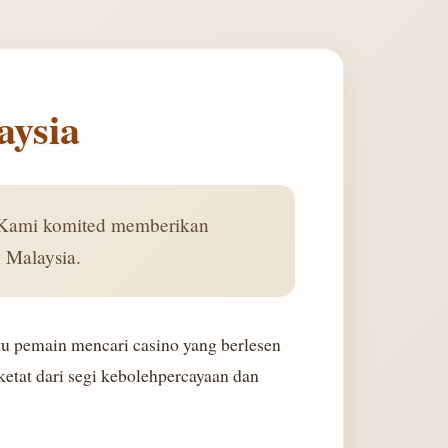
aysia
. Kami komited memberikan
 Malaysia.
tu pemain mencari casino yang berlesen
ketat dari segi kebolehpercayaan dan