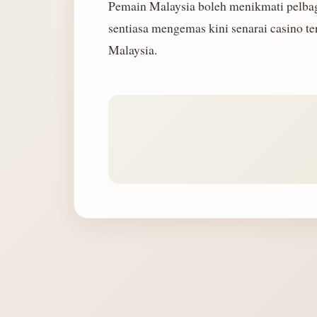
Pemain Malaysia boleh menikmati pelbaga
sentiasa mengemas kini senarai casino 
Malaysia.