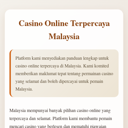
Casino Online Terpercaya
Malaysia
Platform kami menyediakan panduan lengkap untuk
casino online terpercaya di Malaysia. Kami komited
memberikan maklumat tepat tentang permainan casino
yang selamat dan boleh dipercayai untuk pemain
Malaysia.
Malaysia mempunyai banyak pilihan casino online yang
terpercaya dan selamat. Platform kami membantu pemain
mencari casino yang berlesen dan mematuhi piawaian