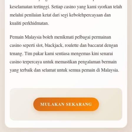
keselamatan tertinggi. Setiap casino yang kami syorkan telah
melalui penilaian ketat dari segi kebolehpercayaan dan
kualiti perkhidmatan.
Pemain Malaysia boleh menikmati pelbagai permainan
casino seperti slot, blackjack, roulette dan baccarat dengan
tenang. Tim pakar kami sentiasa mengemas kini senarai
casino terpercaya untuk memastikan pengalaman bermain
yang terbaik dan selamat untuk semua pemain di Malaysia.
MULAKAN SEKARANG