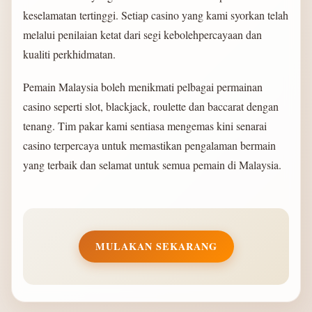
keselamatan tertinggi. Setiap casino yang kami syorkan telah
melalui penilaian ketat dari segi kebolehpercayaan dan
kualiti perkhidmatan.
Pemain Malaysia boleh menikmati pelbagai permainan
casino seperti slot, blackjack, roulette dan baccarat dengan
tenang. Tim pakar kami sentiasa mengemas kini senarai
casino terpercaya untuk memastikan pengalaman bermain
yang terbaik dan selamat untuk semua pemain di Malaysia.
MULAKAN SEKARANG