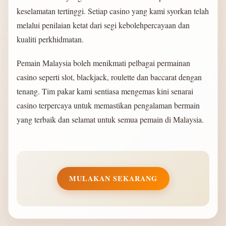
keselamatan tertinggi. Setiap casino yang kami syorkan telah
melalui penilaian ketat dari segi kebolehpercayaan dan
kualiti perkhidmatan.
Pemain Malaysia boleh menikmati pelbagai permainan
casino seperti slot, blackjack, roulette dan baccarat dengan
tenang. Tim pakar kami sentiasa mengemas kini senarai
casino terpercaya untuk memastikan pengalaman bermain
yang terbaik dan selamat untuk semua pemain di Malaysia.
MULAKAN SEKARANG