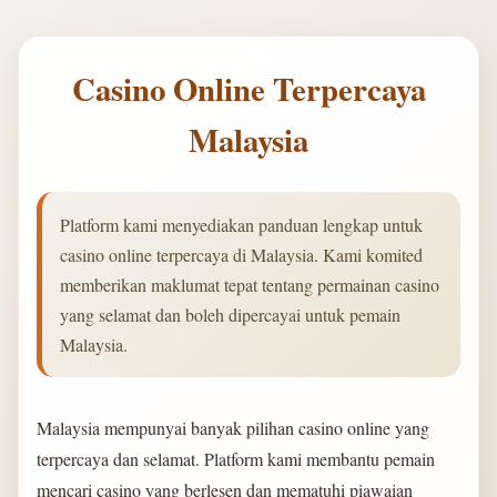
Casino Online Terpercaya
Malaysia
Platform kami menyediakan panduan lengkap untuk
casino online terpercaya di Malaysia. Kami komited
memberikan maklumat tepat tentang permainan casino
yang selamat dan boleh dipercayai untuk pemain
Malaysia.
Malaysia mempunyai banyak pilihan casino online yang
terpercaya dan selamat. Platform kami membantu pemain
mencari casino yang berlesen dan mematuhi piawaian