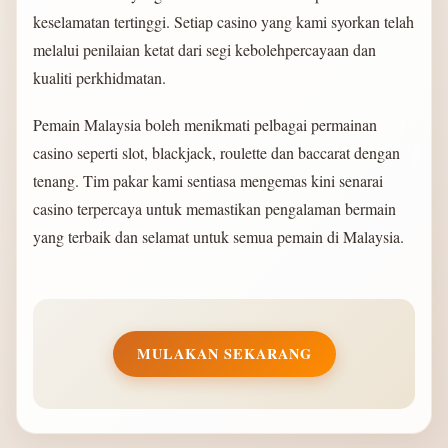
keselamatan tertinggi. Setiap casino yang kami syorkan telah
melalui penilaian ketat dari segi kebolehpercayaan dan
kualiti perkhidmatan.
Pemain Malaysia boleh menikmati pelbagai permainan
casino seperti slot, blackjack, roulette dan baccarat dengan
tenang. Tim pakar kami sentiasa mengemas kini senarai
casino terpercaya untuk memastikan pengalaman bermain
yang terbaik dan selamat untuk semua pemain di Malaysia.
MULAKAN SEKARANG