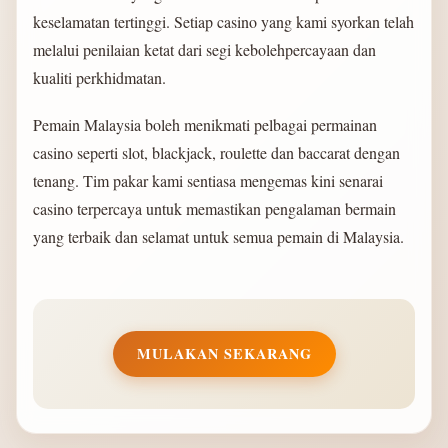
keselamatan tertinggi. Setiap casino yang kami syorkan telah
melalui penilaian ketat dari segi kebolehpercayaan dan
kualiti perkhidmatan.
Pemain Malaysia boleh menikmati pelbagai permainan
casino seperti slot, blackjack, roulette dan baccarat dengan
tenang. Tim pakar kami sentiasa mengemas kini senarai
casino terpercaya untuk memastikan pengalaman bermain
yang terbaik dan selamat untuk semua pemain di Malaysia.
MULAKAN SEKARANG