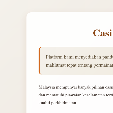
Casi
Platform kami menyediakan pandu
maklumat tepat tentang permainan
Malaysia mempunyai banyak pilihan casi
dan mematuhi piawaian keselamatan tertin
kualiti perkhidmatan.