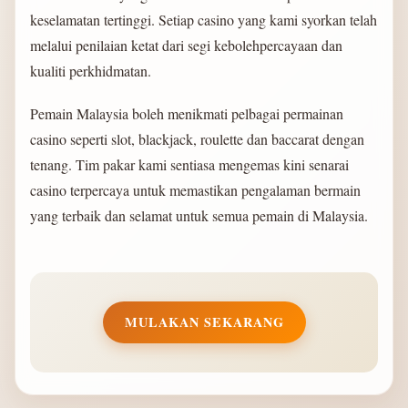
keselamatan tertinggi. Setiap casino yang kami syorkan telah
melalui penilaian ketat dari segi kebolehpercayaan dan
kualiti perkhidmatan.
Pemain Malaysia boleh menikmati pelbagai permainan
casino seperti slot, blackjack, roulette dan baccarat dengan
tenang. Tim pakar kami sentiasa mengemas kini senarai
casino terpercaya untuk memastikan pengalaman bermain
yang terbaik dan selamat untuk semua pemain di Malaysia.
MULAKAN SEKARANG