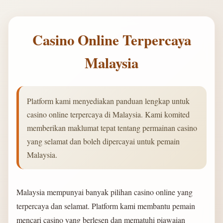
Casino Online Terpercaya
Malaysia
Platform kami menyediakan panduan lengkap untuk
casino online terpercaya di Malaysia. Kami komited
memberikan maklumat tepat tentang permainan casino
yang selamat dan boleh dipercayai untuk pemain
Malaysia.
Malaysia mempunyai banyak pilihan casino online yang
terpercaya dan selamat. Platform kami membantu pemain
mencari casino yang berlesen dan mematuhi piawaian