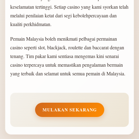
keselamatan tertinggi. Setiap casino yang kami syorkan telah
melalui penilaian ketat dari segi kebolehpercayaan dan
kualiti perkhidmatan.
Pemain Malaysia boleh menikmati pelbagai permainan
casino seperti slot, blackjack, roulette dan baccarat dengan
tenang. Tim pakar kami sentiasa mengemas kini senarai
casino terpercaya untuk memastikan pengalaman bermain
yang terbaik dan selamat untuk semua pemain di Malaysia.
MULAKAN SEKARANG